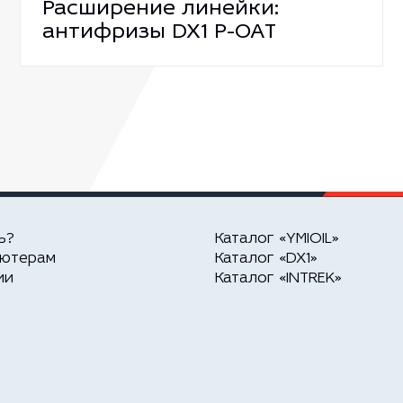
Расширение линейки:
антифризы DX1 P-OAT
ь?
Каталог «YMIOIL»
ьютерам
Каталог «DX1»
ии
Каталог «INTREK»