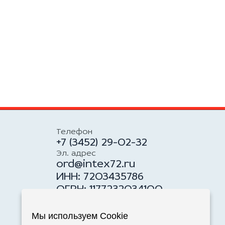
Телефон
+7 (3452) 29-02-32
Эл. адрес
ord@intex72.ru
ИНН: 7203435786
ОГРН: 1177232034100
Адрес
625059, Российская
Мы используем Cookie
Федерация, г. Тюмень, ул.