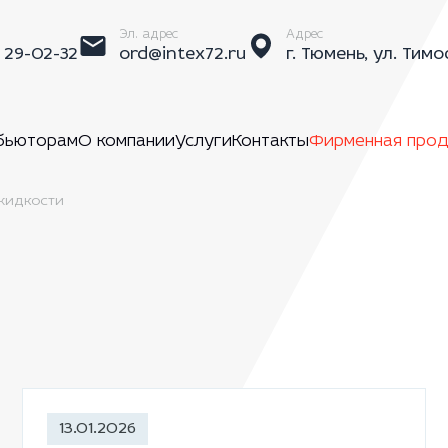
Эл. адрес
Адрес
) 29-02-32
ord@intex72.ru
г. Тюмень, ул. Тимо
бьюторам
О компании
Услуги
Контакты
Фирменная прод
цжидкости
13.01.2026