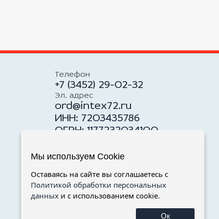
Телефон
+7 (3452) 29-02-32
Эл. адрес
ord@intex72.ru
ИНН: 7203435786
ОГРН: 1177232034100
Адрес
625059, Российская
Мы используем Cookie
Федерация, г. Тюмень, ул.
Оставаясь на сайте вы соглашаетесь с
Тимофея Чаркова, 19, стр. 2
Политикой обработки персональных
данных
и с использованием cookie.
Ок
Написать нам