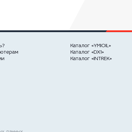
ь?
Каталог «YMIOIL»
ьютерам
Каталог «DX1»
ии
Каталог «INTREK»
ых данных