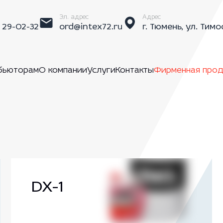
Эл. адрес
Адрес
) 29-02-32
ord@intex72.ru
г. Тюмень, ул. Тимо
бьюторам
О компании
Услуги
Контакты
Фирменная прод
и
DX-1