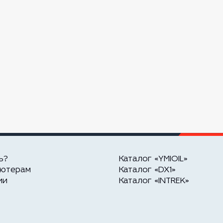
ь?
Каталог «YMIOIL»
ьютерам
Каталог «DX1»
ии
Каталог «INTREK»