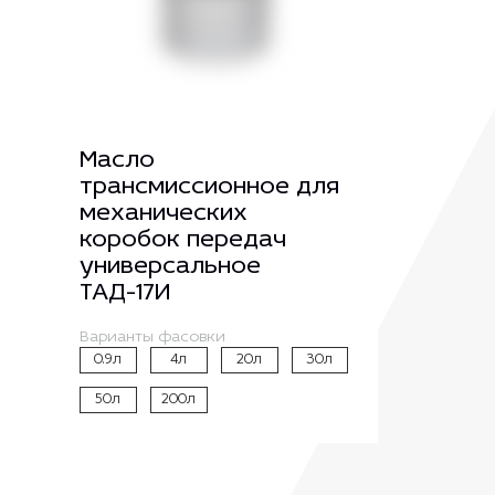
Масло
трансмиссионное для
механических
коробок передач
универсальное
ТАД-17И
Варианты фасовки
0.9л
4л
20л
30л
50л
200л