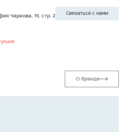
Связаться с нами
фея Чаркова, 19, стр. 2
укция
О бренде