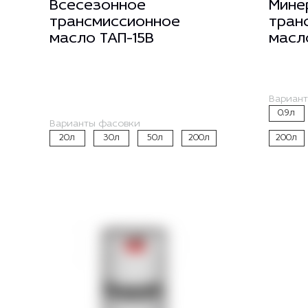
Всесезонное
Мине
трансмиссионное
тран
масло ТАП-15В
масл
Вариан
0.9л
Варианты фасовки
20л
30л
50л
200л
200л