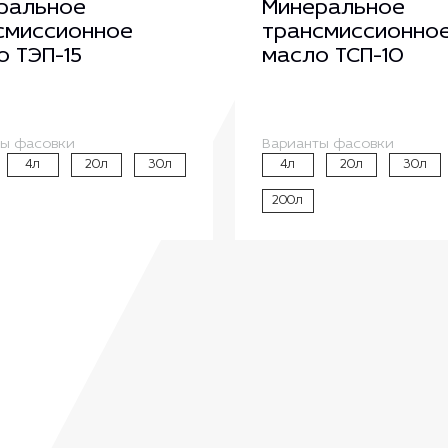
ральное
Минеральное
смиссионное
трансмиссионно
о ТЭП-15
масло ТСП-10
ты фасовки
Варианты фасовки
4л
20л
30л
4л
20л
30л
200л