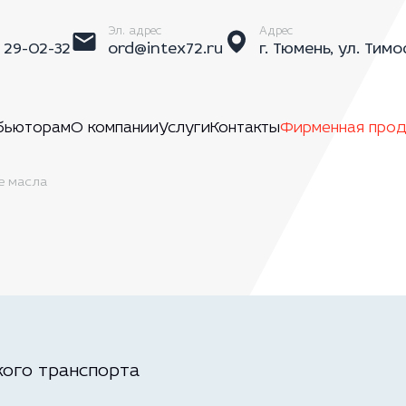
Эл. адрес
Адрес
) 29-02-32
ord@intex72.ru
г. Тюмень, ул. Тимо
бьюторам
О компании
Услуги
Контакты
Фирменная прод
е масла
и
кого транспорта