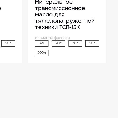
Минеральное
е
трансмиссионное
масло для
тяжелонагруженной
техники ТСП-15К
Варианты фасовки
50л
4л
20л
30л
50л
200л