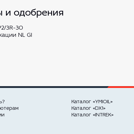
ы и одобрения
P2/3R-30
кации NL GI
ь?
Каталог «YMIOIL»
ьютерам
Каталог «DX1»
ии
Каталог «INTREK»