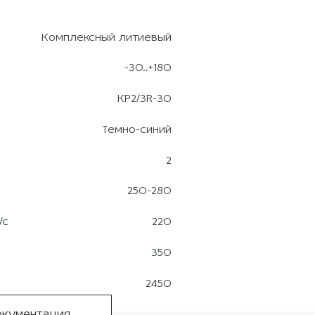
Комплексный литиевый
-30..+180
КР2/3R-30
Темно-синий
2
250-280
/с
220
350
2450
кументация