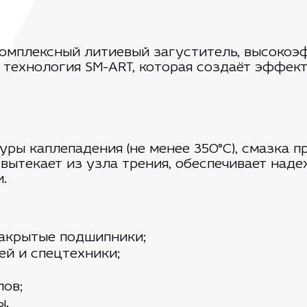
омплексный литиевый загуститель, высокоэф
 технология SM-ART, которая создаёт эффек
ры каплепадения (не менее 350°C), смазка 
не вытекает из узла трения, обеспечивает на
.
закрытые подшипники;
й и спецтехники;
лов;
ы.