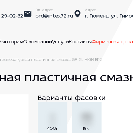
Эл. адрес
Адрес
) 29-02-32
ord@intex72.ru
г. Тюмень, ул. Тимо
бьюторам
О компании
Услуги
Контакты
Фирменная прод
емпературная пластичная смазка GR XL HIGH EP2
ая пластичная смазк
Варианты фасовки
400г
18кг