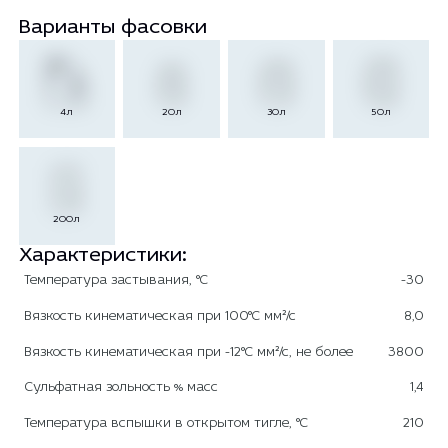
Варианты фасовки
4л
20л
30л
50л
200л
Характеристики:
Температура застывания, °С
-30
Вязкость кинематическая при 100°С мм²/с
8,0
Вязкость кинематическая при -12°С мм²/с, не более
3800
Сульфатная зольность % масс
1,4
Температура вспышки в открытом тигле, °С
210