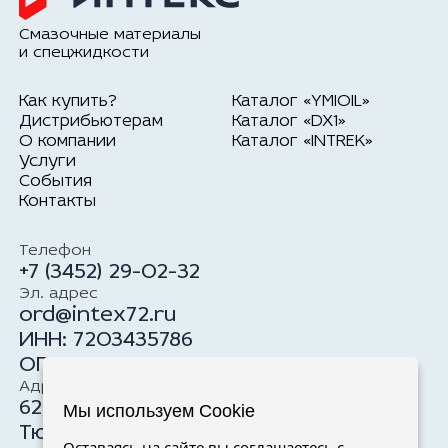
Смазочные материалы
и спецжидкости
Как купить?
Каталог «YMIOIL»
Дистрибьютерам
Каталог «DX1»
О компании
Каталог «INTREK»
Услуги
События
Контакты
Телефон
+7 (3452) 29-02-32
Эл. адрес
ord@intex72.ru
ИНН: 7203435786
ОГРН: 1177232034100
Адрес
625059, Российская Федерация, г.
Мы используем Cookie
Тюмень, ул. Тимофея Чаркова, 19, стр.
Оставаясь на сайте вы соглашаетесь с