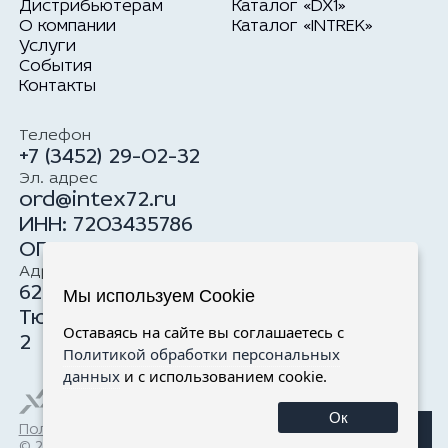
Дистрибьютерам
Каталог «DX1»
О компании
Каталог «INTREK»
Услуги
События
Контакты
Телефон
+7 (3452) 29-02-32
Эл. адрес
ord@intex72.ru
ИНН: 7203435786
ОГРН: 1177232034100
Адрес
625059, Российская Федерация, г.
Мы используем Cookie
Тюмень, ул. Тимофея Чаркова, 19, стр.
Оставаясь на сайте вы соглашаетесь с
2
Политикой обработки персональных
данных
и с использованием cookie.
Ок
Политика обработки персональных данных
© 2024 «Интекс»