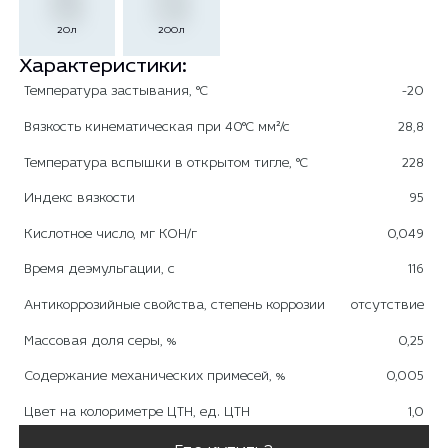
20л
200л
Характеристики:
Температура застывания, °С
-20
Вязкость кинематическая при 40°С мм²/с
28,8
Температура вспышки в открытом тигле, °С
228
Индекс вязкости
95
Кислотное число, мг КОН/г
0,049
Время деэмульгации, с
116
Антикоррозийные свойства, степень коррозии
отсутствие
Массовая доля серы, %
0,25
Содержание механических примесей, %
0,005
Цвет на колориметре ЦТН, ед. ЦТН
1,0