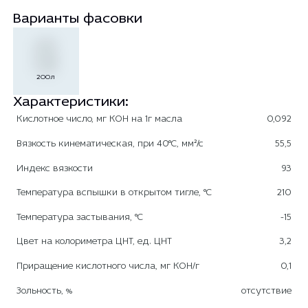
Варианты фасовки
200л
Характеристики:
Кислотное число, мг КОН на 1г масла
0,092
Вязкость кинематическая, при 40°С, мм²/с
55,5
Индекс вязкости
93
Температура вспышки в открытом тигле, °С
210
Температура застывания, °С
-15
Цвет на колориметра ЦНТ, ед. ЦНТ
3,2
Приращение кислотного числа, мг КОН/г
0,1
Зольность, %
отсутствие