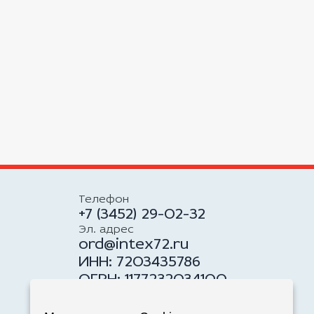
Телефон
+7 (3452) 29-02-32
Эл. адрес
ord@intex72.ru
ИНН: 7203435786
ОГРН: 1177232034100
Адрес
625059, Российская