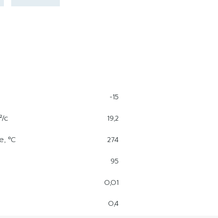
-15
²/с
19,2
, °С
274
95
0,01
0,4