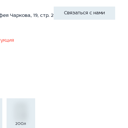
Связаться с нами
фея Чаркова, 19, стр. 2
укция
200л