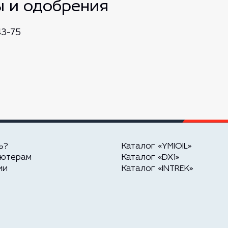
ы и одобрения
3-75
ь?
Каталог «YMIOIL»
ьютерам
Каталог «DX1»
ии
Каталог «INTREK»