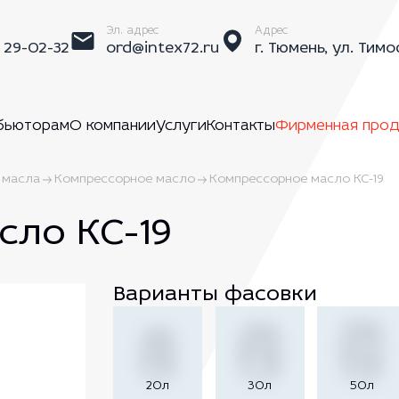
Эл. адрес
Адрес
) 29-02-32
ord@intex72.ru
г. Тюмень, ул. Тимо
бьюторам
О компании
Услуги
Контакты
Фирменная прод
 масла
Компрессорное масло
Компрессорное масло КС-19
сло КС-19
Варианты фасовки
20л
30л
50л