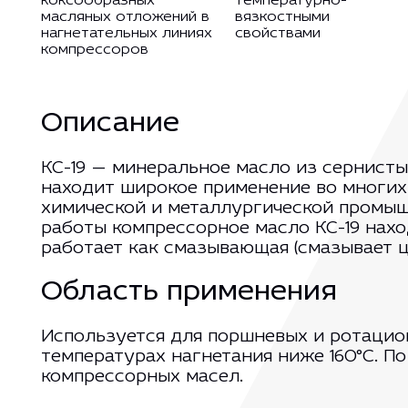
коксообразных
температурно-
масляных отложений в
вязкостными
нагнетательных линиях
свойствами
компрессоров
Описание
КС-19 — минеральное масло из сернисты
находит широкое применение во многих
химической и металлургической промышл
работы компрессорное масло КС-19 нах
работает как смазывающая (смазывает ц
Область применения
Используется для поршневых и ротацио
температурах нагнетания ниже 160°C. П
компрессорных масел.