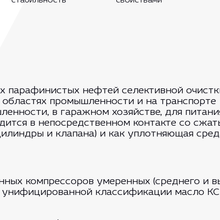
стабильность
свойствами
х парафинистых нефтей селективной очистки
 областях промышленности и на транспорте 
енности, в гаражном хозяйстве, для питани
одится в непосредственном контакте со сжа
илиндры и клапана) и как уплотняющая среда
нных компрессоров умеренных (среднего и в
о унифицированной классификации масло КС-