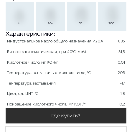
4л
20л
30л
200л
Характеристики:
Индустриальное масло общего назначения И20А
885
Вязкость кинематическая, при 40°С, мм²/с
31,5
Кислотное число, мг КОН/г
0,01
Температура вспышки в открытом тигле, °С
205
Температура застывания
-17
Цвет, ед. ЦНТ, °С
1,8
Приращение кислотного числа, мг КОН/г
0,2
Где купить?