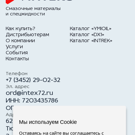
Смазочные материалы
и спецжидкости
Как купить?
Каталог «YMIOIL»
Дистрибьютерам
Каталог «DX1»
О компании
Каталог «INTREK»
Услуги
События
Контакты
Телефон
+7 (3452) 29-02-32
Эл. адрес
ord@intex72.ru
ИНН: 7203435786
ОГРН: 1177232034100
Адрес
625059, Российская Федерация, г.
Мы используем Cookie
Тюмень, ул. Тимофея Чаркова, 19, стр.
Оставаясь на сайте вы соглашаетесь с