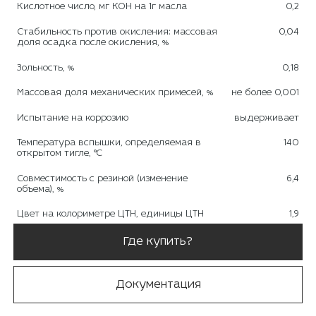
Кислотное число, мг КОН на 1г масла
0,2
Стабильность против окисления: массовая
0,04
доля осадка после окисления, %
Зольность, %
0,18
Массовая доля механических примесей, %
не более 0,001
Испытание на коррозию
выдерживает
Температура вспышки, определяемая в
140
открытом тигле, °С
Совместимость с резиной (изменение
6,4
объема), %
Цвет на колориметре ЦТН, единицы ЦТН
1,9
Где купить?
Документация