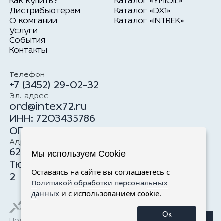
Как купить?
Каталог «YMIOIL»
Дистрибьютерам
Каталог «DX1»
О компании
Каталог «INTREK»
Услуги
События
Контакты
Телефон
+7 (3452) 29-02-32
Эл. адрес
ord@intex72.ru
ИНН: 7203435786
ОГРН: 1177232034100
Адрес
625059, Российская Федерация, г.
Мы используем Cookie
Тюмень, ул. Тимофея Чаркова, 19, стр.
Оставаясь на сайте вы соглашаетесь с
2
Политикой обработки персональных
данных
и с использованием cookie.
Ок
Политика обработки персональных данных