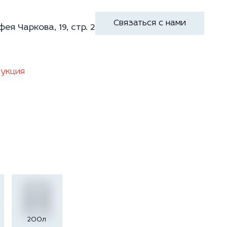
Связаться с нами
фея Чаркова, 19, стр. 2
укция
200л