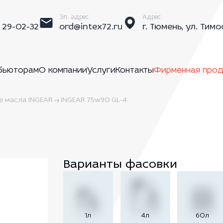
Эл. адрес
Адрес
) 29-02-32
ord@intex72.ru
г. Тюмень, ул. Тимо
бьюторам
О компании
Услуги
Контакты
Фирменная прод
е масла INGEAR
INGEAR 75w90 GL-4
Варианты фасовки
1л
4л
60л