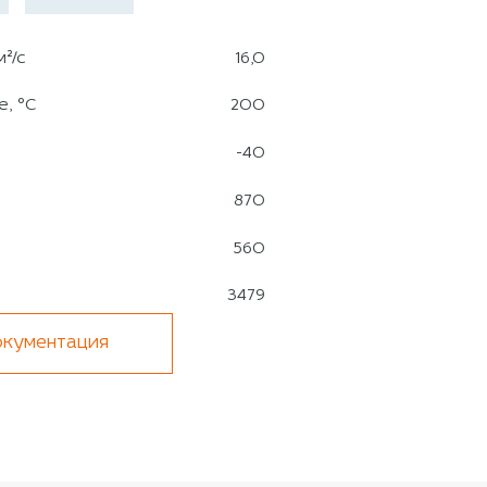
²/с
16,0
, °C
200
-40
870
560
3479
кументация