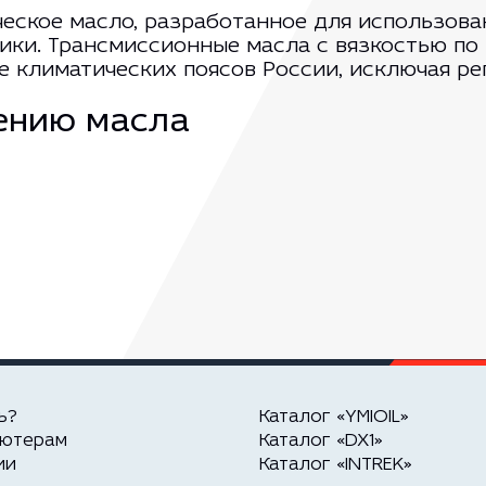
еское масло, разработанное для использова
ики. Трансмиссионные масла с вязкостью по
 климатических поясов России, исключая ре
ению масла
ь?
Каталог «YMIOIL»
ьютерам
Каталог «DX1»
ии
Каталог «INTREK»