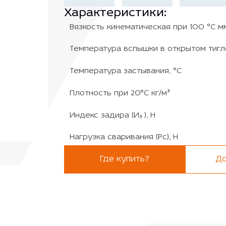
Характеристики:
Вязкость кинематическая при 100 °C мм
Температура вспышки в открытом тигле
Температура застывания, °C
Плотность при 20°C кг/м³
Индекс задира (И₃ ), Н
Нагрузка сваривания (Рс), Н
Где купить?
До